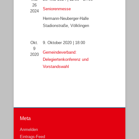
a
n
n
26
Seniorenmesse
v
g
.
2024
i
A
Hermann-Neuberger-Halle
g
n
Stadionstraße, Völklingen
a
s
t
i
Okt.
9. Oktober 2020 | 18:00
i
c
9
Gemeindeverband:
o
h
2020
Delegiertenkonferenz und
n
t
Vorstandswahl
e
n
-
N
a
v
i
g
Meta
a
Anmelden
t
Eintrags-Feed
i