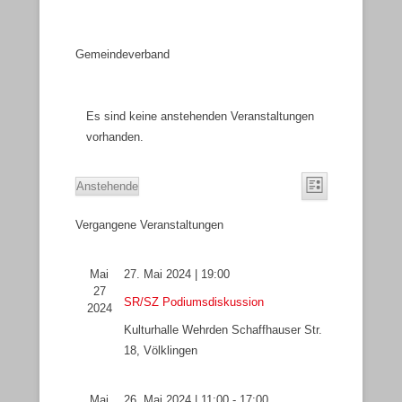
Gemeindeverband
Es sind keine anstehenden Veranstaltungen
vorhanden.
A
V
Anstehende
L
n
e
D
i
s
r
Vergangene Veranstaltungen
a
s
i
a
t
t
e
c
n
u
Mai
27. Mai 2024 | 19:00
h
s
m
27
SR/SZ Podiumsdiskussion
t
t
w
2024
e
a
ä
Kulturhalle Wehrden
Schaffhauser Str.
n
l
h
18, Völklingen
-
t
l
N
u
e
Mai
26. Mai 2024 | 11:00
-
17:00