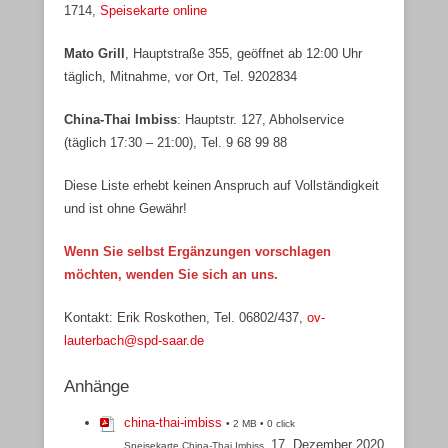
1714,
Speisekarte online
Mato Grill
, Hauptstraße 355, geöffnet ab 12:00 Uhr
täglich, Mitnahme, vor Ort, Tel. 9202834
China-Thai Imbiss
: Hauptstr. 127, Abholservice
(täglich 17:30 – 21:00), Tel. 9 68 99 88
Diese Liste erhebt keinen Anspruch auf Vollständigkeit
und ist ohne Gewähr!
Wenn Sie selbst Ergänzungen vorschlagen
möchten, wenden Sie sich an uns.
Kontakt: Erik Roskothen, Tel. 06802/437,
ov-
lauterbach@spd-saar.de
Anhänge
china-thai-imbiss
• 2 MB • 0 click
17. Dezember 2020
Speisekarte China-Thai Imbiss