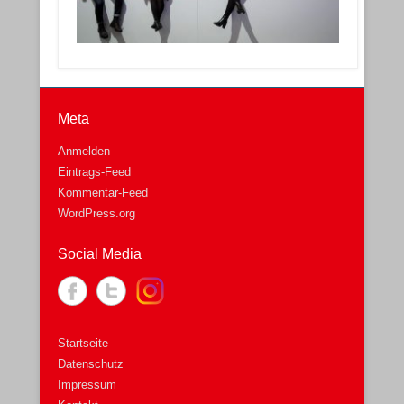
Meta
Anmelden
Eintrags-Feed
Kommentar-Feed
WordPress.org
Social Media
Startseite
Datenschutz
Impressum