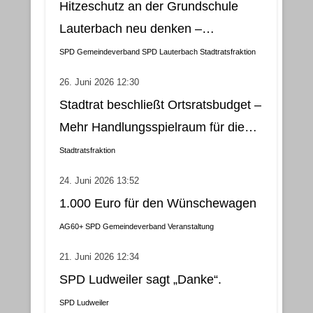
Hitzeschutz an der Grundschule
Lauterbach neu denken –
Klimatisierung als wirtschaftliche
SPD Gemeindeverband
SPD Lauterbach
Stadtratsfraktion
und nachhaltige Lösung
26. Juni 2026 12:30
Stadtrat beschließt Ortsratsbudget –
Mehr Handlungsspielraum für die
Gemeindebezirke
Stadtratsfraktion
24. Juni 2026 13:52
1.000 Euro für den Wünschewagen
AG60+
SPD Gemeindeverband
Veranstaltung
21. Juni 2026 12:34
SPD Ludweiler sagt „Danke“.
SPD Ludweiler