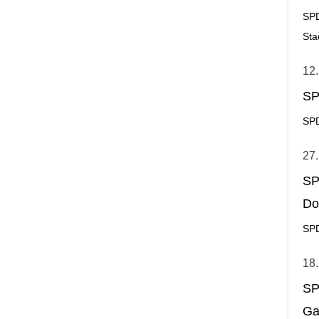
SPD
Sta
12.
SP
SP
27
SP
Do
SPD
18
SP
Ga