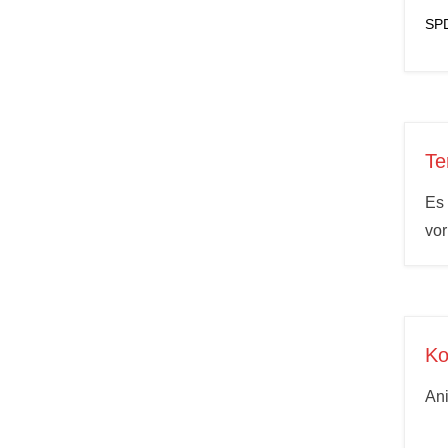
SPD
Te
Es 
vo
Ko
An