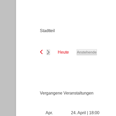
Stadtteil
Heute
Anstehende
D
a
t
u
m
Vergangene Veranstaltungen
w
ä
h
Apr.
24. April | 18:00