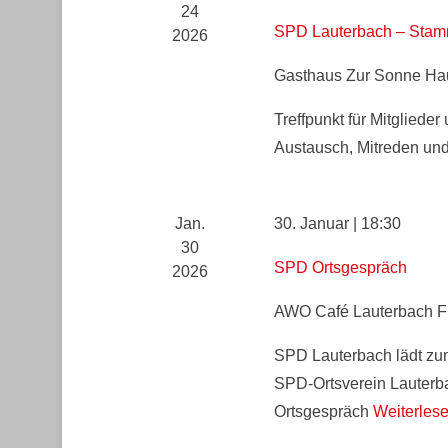
l
24
e
SPD Lauterbach – Stam
2026
n
Gasthaus Zur Sonne
Hau
.
Treffpunkt für Mitglieder
Austausch, Mitreden und
Jan.
30. Januar | 18:30
30
SPD Ortsgespräch
2026
AWO Café Lauterbach
F
SPD Lauterbach lädt zum
SPD-Ortsverein Lauterbac
Ortsgespräch
Weiterles