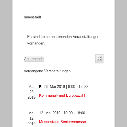
Innenstadt
Es sind keine anstehenden Veranstaltungen
vorhanden.
A
V
Anstehende
L
n
e
D
i
s
r
Vergangene Veranstaltungen
a
s
i
a
t
t
e
c
n
u
H
Mai
26. Mai 2019 | 8:00
-
18:00
h
s
m
26
e
Kommunal- und Europawahl
t
t
w
2019
r
e
a
ä
v
n
l
h
o
Mai
12. Mai 2019 | 10:00
-
18:00
-
t
l
12
r
Messestand Seniorenmesse
N
u
e
2019
g