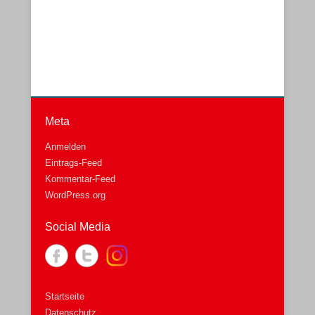
a
n
n
e
v
g
.
h
i
A
o
g
n
b
a
s
e
t
i
n
i
c
o
h
Meta
n
t
Anmelden
e
Eintrags-Feed
n
Kommentar-Feed
-
WordPress.org
N
a
Social Media
v
i
g
a
Startseite
t
Datenschutz
i