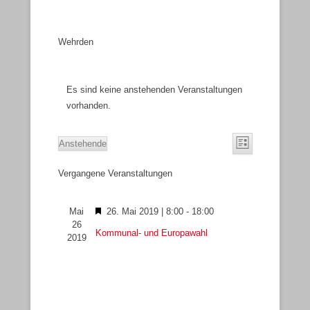
Wehrden
Es sind keine anstehenden Veranstaltungen
vorhanden.
A
V
Anstehende
L
n
e
D
i
s
r
Vergangene Veranstaltungen
a
s
i
a
t
t
e
c
n
u
H
Mai
26. Mai 2019 | 8:00
-
18:00
h
s
m
26
e
Kommunal- und Europawahl
t
t
w
2019
r
e
a
ä
v
n
l
h
o
-
t
l
r
N
u
e
g