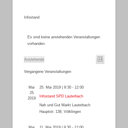
Infostand
Es sind keine anstehenden Veranstaltungen
vorhanden.
A
V
Anstehende
L
n
e
D
i
s
r
Vergangene Veranstaltungen
a
s
i
a
t
t
e
c
n
u
Mai
25. Mai 2019 | 9:30
-
12:00
h
s
m
25
Infostand SPD Lauterbach
t
t
w
2019
e
a
ä
Nah und Gut Markt Lauterbach
n
l
h
Hauptstr. 138, Völklingen
-
t
l
N
u
e
Mai
11. Mai 2019 | 9:30
-
12:00