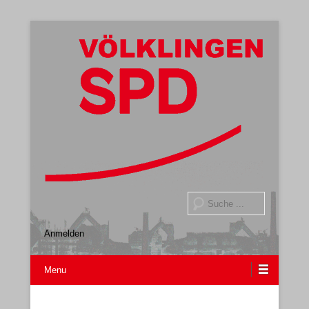
Gemeindeverband
SPD Völklingen
Suche
Anmelden
Menu