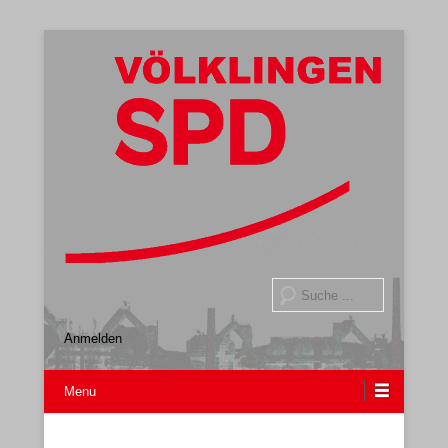
Gemeindeverband
SPD Völklingen
Suche
Anmelden
Menu