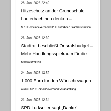
28. Juni 2026 22:40
Hitzeschutz an der Grundschule
Lauterbach neu denken –
Klimatisierung als wirtschaftliche
SPD Gemeindeverband
SPD Lauterbach
Stadtratsfraktion
und nachhaltige Lösung
26. Juni 2026 12:30
Stadtrat beschließt Ortsratsbudget –
Mehr Handlungsspielraum für die
Gemeindebezirke
Stadtratsfraktion
24. Juni 2026 13:52
1.000 Euro für den Wünschewagen
AG60+
SPD Gemeindeverband
Veranstaltung
21. Juni 2026 12:34
SPD Ludweiler sagt „Danke“.