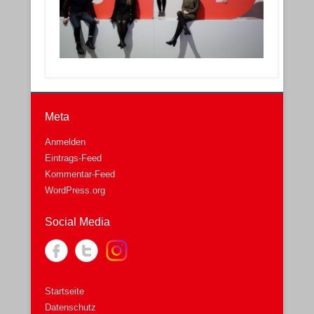
Meta
Anmelden
Eintrags-Feed
Kommentar-Feed
WordPress.org
Social Media
Startseite
Datenschutz