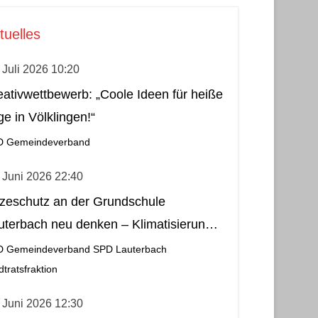
tuelles
 Juli 2026 10:20
eativwettbewerb: „Coole Ideen für heiße
ge in Völklingen!“
D Gemeindeverband
 Juni 2026 22:40
tzeschutz an der Grundschule
uterbach neu denken – Klimatisierung
s wirtschaftliche und nachhaltige Lösung
D Gemeindeverband
SPD Lauterbach
dtratsfraktion
 Juni 2026 12:30