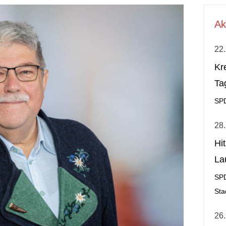
Ak
22.
Kr
Ta
SP
28.
Hi
La
al
SP
Sta
26.