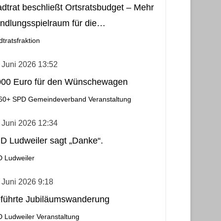
adtrat beschließt Ortsratsbudget – Mehr
ndlungsspielraum für die
meindebezirke
dtratsfraktion
 Juni 2026 13:52
000 Euro für den Wünschewagen
60+
SPD Gemeindeverband
Veranstaltung
 Juni 2026 12:34
D Ludweiler sagt „Danke“.
 Ludweiler
 Juni 2026 9:18
führte Jubiläumswanderung
 Ludweiler
Veranstaltung