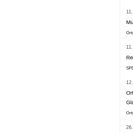
11.
Mu
Ort
11.
Re
SP
12.
Or
Gl
Ort
26.