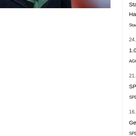
St
Ha
Ge
Sta
24.
1.
AG
21.
SP
SPD
16.
Ge
SPD