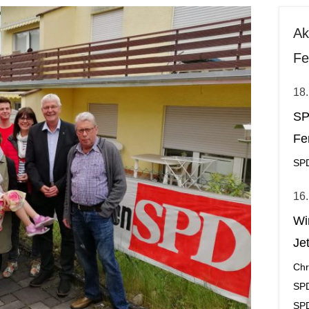
Ak
Fe
18.
SP
Fe
SPD
16.
Wi
Jet
Chr
SP
SPD