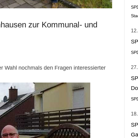
SPD
Sta
nhausen zur Kommunal- und
12.
SP
SP
er Wahl nochmals den Fragen interessierter
27
SP
Do
SPD
18
SP
Ga