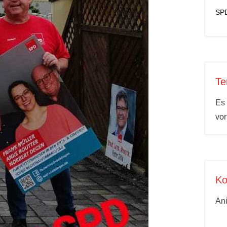
SPD
Te
Es 
vo
Ko
An