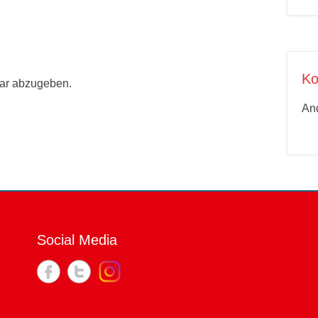
Ko
ar abzugeben.
An
Social Media