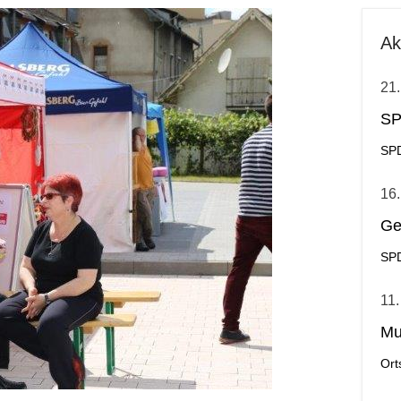
Ak
21.
SP
SPD
16.
Ge
SPD
11.
Mu
Ort