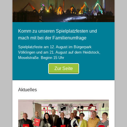
Komm zu unseren Spielplatzfesten und
mach mit bei der Familienumfrage
Spielplatzfeste am 12. August im Bürgerpark
Völklingen und am 21. August auf dem Heidstock,
Moselstraße. Beginn 15 Uhr
Zur Seite
Aktuelles
Veröffentlicht am
21. März 2019
Von
Webmaster