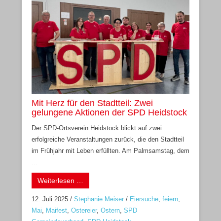
Mit Herz für den Stadtteil: Zwei
gelungene Aktionen der SPD Heidstock
Der SPD-Ortsverein Heidstock blickt auf zwei
erfolgreiche Veranstaltungen zurück, die den Stadtteil
im Frühjahr mit Leben erfüllten. Am Palmsamstag, dem
...
Weiterlesen …
12. Juli 2025
/
Stephanie Meiser
/
Eiersuche
,
feiern
,
Mai
,
Maifest
,
Ostereier
,
Ostern
,
SPD