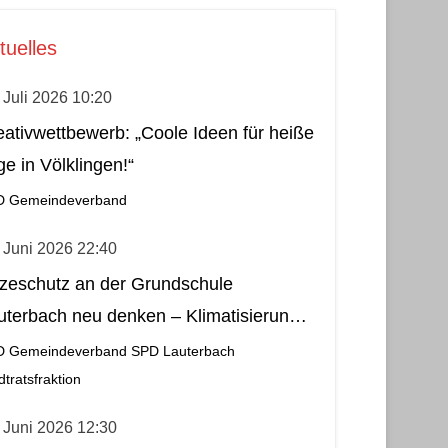
tuelles
 Juli 2026 10:20
eativwettbewerb: „Coole Ideen für heiße
ge in Völklingen!“
D Gemeindeverband
 Juni 2026 22:40
tzeschutz an der Grundschule
uterbach neu denken – Klimatisierung
s wirtschaftliche und nachhaltige Lösung
D Gemeindeverband
SPD Lauterbach
dtratsfraktion
 Juni 2026 12:30