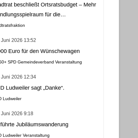
adtrat beschließt Ortsratsbudget – Mehr
ndlungsspielraum für die
meindebezirke
dtratsfraktion
 Juni 2026 13:52
000 Euro für den Wünschewagen
60+
SPD Gemeindeverband
Veranstaltung
 Juni 2026 12:34
D Ludweiler sagt „Danke“.
 Ludweiler
 Juni 2026 9:18
führte Jubiläumswanderung
 Ludweiler
Veranstaltung