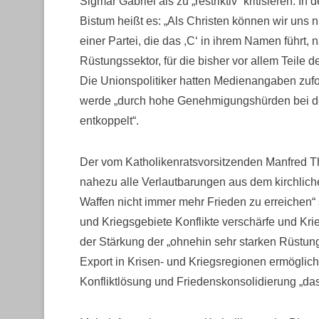
Sigmar Gabriel als zu „restriktiv“ kritisieren.
Bistum heißt es: „Als Christen können wir uns
einer Partei, die das ,C‘ in ihrem Namen führt, n
Rüstungssektor, für die bisher vor allem Teile
Die Unionspolitiker hatten Medienangaben zufo
werde „durch hohe Genehmigungshürden bei de
entkoppelt“.
Der vom Katholikenratsvorsitzenden Manfred Th
nahezu alle Verlautbarungen aus dem kirchlich
Waffen nicht immer mehr Frieden zu erreichen“ 
und Kriegsgebiete Konflikte verschärfe und Kri
der Stärkung der „ohnehin sehr starken Rüstung
Export in Krisen- und Kriegsregionen ermöglich
Konfliktlösung und Friedenskonsolidierung „da