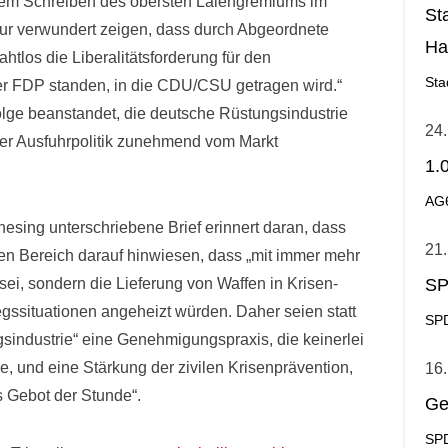
 In dem Schreiben des obersten Laiengremiums im
St
 nur verwundert zeigen, dass durch Abgeordnete
Ha
ahtlos die Liberalitätsforderung für den
Ge
Sta
 der FDP standen, in die CDU/CSU getragen wird.“
lge beanstandet, die deutsche Rüstungsindustrie
24.
r Ausfuhrpolitik zunehmend vom Markt
1.
AG
esing unterschriebene Brief erinnert daran, dass
21.
en Bereich darauf hinwiesen, dass „mit immer mehr
sei, sondern die Lieferung von Waffen in Krisen-
SP
egssituationen angeheizt würden. Daher seien statt
SPD
sindustrie“ eine Genehmigungspraxis, die keinerlei
e, und eine Stärkung der zivilen Krisenprävention,
16.
s Gebot der Stunde“.
Ge
SPD