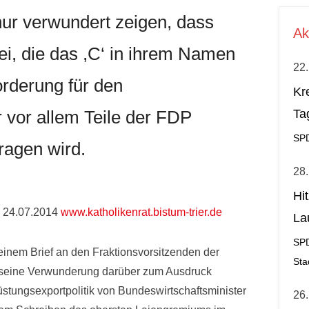
nur verwundert zeigen, dass
Ak
ei, die das ,C‘ in ihrem Namen
22.
forderung für den
Kr
r vor allem Teile der FDP
Ta
SP
ragen wird.
28.
Hi
om 24.07.2014
www.katholikenrat.bistum-trier.de
La
al
SP
 einem Brief an den Fraktionsvorsitzenden der
Sta
 seine Verwunderung darüber zum Ausdruck
tungsexportpolitik von Bundeswirtschaftsminister
26.