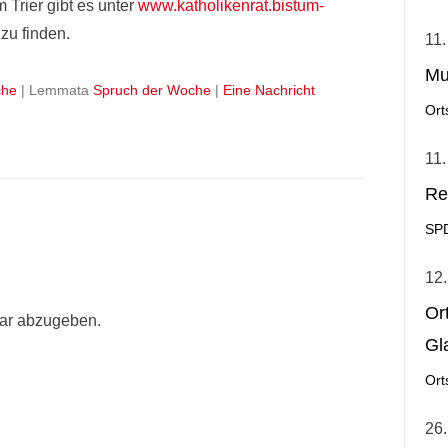
 Trier gibt es unter
www.katholikenrat.bistum-
 zu finden.
11.
Mu
che
|
Lemmata
Spruch der Woche
|
Eine Nachricht
Ort
11.
Re
SP
12.
Or
ar abzugeben.
Gl
Ort
26.