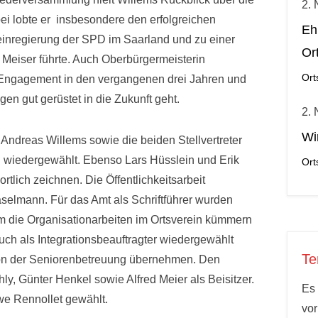
2.
abei lobte er insbesondere den erfolgreichen
Eh
leinregierung der SPD im Saarland und zu einer
Or
Meiser führte. Auch Oberbürgermeisterin
Ort
ihr Engagement in den vergangenen drei Jahren und
gen gut gerüstet in die Zukunft geht.
2.
Wi
Andreas Willems sowie die beiden Stellvertreter
g wiedergewählt. Ebenso Lars Hüsslein und Erik
Ort
rtlich zeichnen. Die Öffentlichkeitsarbeit
elmann. Für das Amt als Schriftführer wurden
m die Organisationarbeiten im Ortsverein kümmern
auch als Integrationsbeauftragter wiedergewählt
Te
tion der Seniorenbetreuung übernehmen. Den
ly, Günter Henkel sowie Alfred Meier als Beisitzer.
Es 
we Rennollet gewählt.
vo