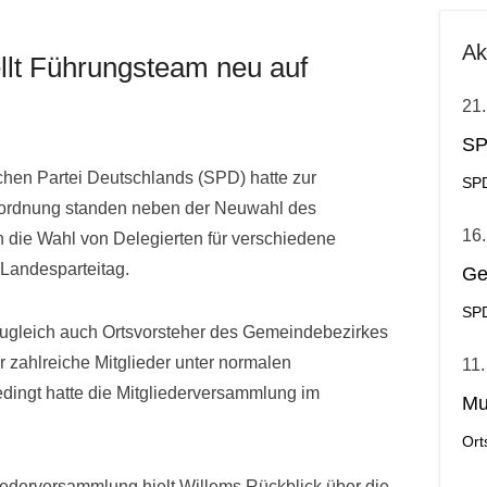
Ak
llt Führungsteam neu auf
21.
SP
chen Partei Deutschlands (SPD) hatte zur
SPD
sordnung standen neben der Neuwahl des
16.
 die Wahl von Delegierten für verschiedene
Landesparteitag.
Ge
SPD
zugleich auch Ortsvorsteher des Gemeindebezirkes
der zahlreiche Mitglieder unter normalen
11.
ingt hatte die Mitgliederversammlung im
Mu
Ort
liederversammlung hielt Willems Rückblick über die