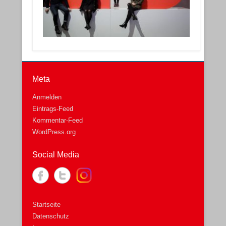
Meta
Anmelden
Eintrags-Feed
Kommentar-Feed
WordPress.org
Social Media
Startseite
Datenschutz