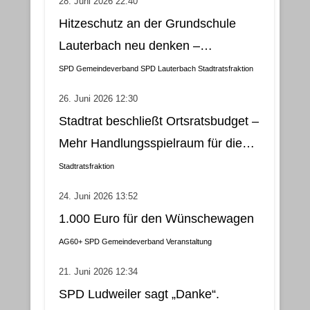
28. Juni 2026 22:40
Hitzeschutz an der Grundschule
Lauterbach neu denken –
Klimatisierung als wirtschaftliche
SPD Gemeindeverband
SPD Lauterbach
Stadtratsfraktion
und nachhaltige Lösung
26. Juni 2026 12:30
Stadtrat beschließt Ortsratsbudget –
Mehr Handlungsspielraum für die
Gemeindebezirke
Stadtratsfraktion
24. Juni 2026 13:52
1.000 Euro für den Wünschewagen
AG60+
SPD Gemeindeverband
Veranstaltung
21. Juni 2026 12:34
SPD Ludweiler sagt „Danke“.