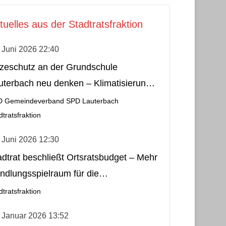
tuelles aus der Stadtratsfraktion
 Juni 2026 22:40
tzeschutz an der Grundschule
uterbach neu denken – Klimatisierung
s wirtschaftliche und nachhaltige Lösung
D Gemeindeverband
SPD Lauterbach
dtratsfraktion
 Juni 2026 12:30
adtrat beschließt Ortsratsbudget – Mehr
ndlungsspielraum für die
meindebezirke
dtratsfraktion
 Januar 2026 13:52