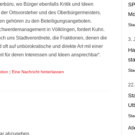
büro, wo Bürger ebenfalls Kritik und Ideen
SP
er Ortsvorsteher und des Oberbürgermeisters.
Mo
 gehören zu den Beteiligungsangeboten.
Sta
schwerdemanagement in Völklingen, fordert Kuhn.
och uns Stadtverordnete, die Fraktionen, denen die
3. 
ft auf unbürokratische und direkte Art mit einer
Ha
it für deren Interessen und Ideen ansprechbar“.
st
Ge
Sta
ktion
|
Eine Nachricht hinterlassen
22.
St
Ut
Sta
Al
ar abzugeben.