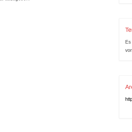
Te
Es 
vo
Ar
htt