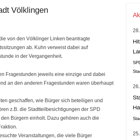
adt Völklingen
Ak
28.
die von den Völklinger Linken beantragte
Hi
tssitzungen ab. Kuhn verweist dabei auf
La
tunde in der Vergangenheit.
al
SP
Sta
en Fragestunden jeweils eine einzige und dabei
und an den anderen Fragestunden waren überhaupt
26.
St
ten geschaffen, wie Bürger sich beteiligen und
Ha
ren z.B. die Stadtteilbesichtigungen der SPD
Ge
n den Bürgern einholt. Dazu gehören auch die
Sta
raktion.
25.
besuchte Veranstaltungen, die viele Bürger