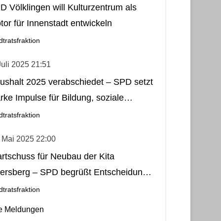
D Völklingen will Kulturzentrum als
tor für Innenstadt entwickeln
dtratsfraktion
Juli 2025 21:51
ushalt 2025 verabschiedet – SPD setzt
arke Impulse für Bildung, soziale
rechtigkeit, Stadtteilleben und Kultur
dtratsfraktion
 Mai 2025 22:00
artschuss für Neubau der Kita
tersberg – SPD begrüßt Entscheidung
als wichtigen Schritt für Fürstenhausen
dtratsfraktion
le Meldungen