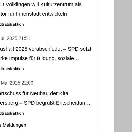
D Völklingen will Kulturzentrum als
tor für Innenstadt entwickeln
dtratsfraktion
Juli 2025 21:51
ushalt 2025 verabschiedet – SPD setzt
arke Impulse für Bildung, soziale
rechtigkeit, Stadtteilleben und Kultur
dtratsfraktion
 Mai 2025 22:00
artschuss für Neubau der Kita
tersberg – SPD begrüßt Entscheidung
als wichtigen Schritt für Fürstenhausen
dtratsfraktion
le Meldungen