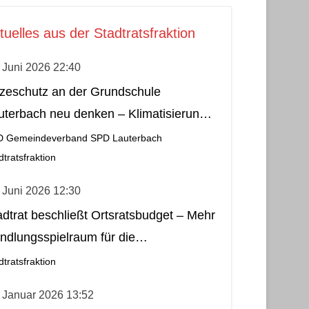
tuelles aus der Stadtratsfraktion
 Juni 2026 22:40
tzeschutz an der Grundschule
uterbach neu denken – Klimatisierung
s wirtschaftliche und nachhaltige Lösung
D Gemeindeverband
SPD Lauterbach
dtratsfraktion
 Juni 2026 12:30
adtrat beschließt Ortsratsbudget – Mehr
ndlungsspielraum für die
meindebezirke
dtratsfraktion
 Januar 2026 13:52