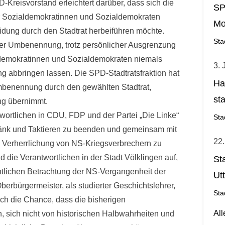
D-Kreisvorstand erleichtert darüber, dass sich die
SP
r Sozialdemokratinnen und Sozialdemokraten
Mo
idung durch den Stadtrat herbeiführen möchte.
Sta
er Umbenennung, trotz persönlicher Ausgrenzung
aldemokratinnen und Sozialdemokraten niemals
3. 
abbringen lassen. Die SPD-Stadtratsfraktion hat
Ha
mbenennung durch den gewählten Stadtrat,
st
ung übernimmt.
Ge
wortlichen in CDU, FDP und der Partei „Die Linke“
Sta
Gezänk und Taktieren zu beenden und gemeinsam mit
22.
e Verherrlichung von NS-Kriegsverbrechern zu
 die Verantwortlichen in der Stadt Völklingen auf,
St
htlichen Betrachtung der NS-Vergangenheit der
Ut
erbürgermeister, als studierter Geschichtslehrer,
Sta
ch die Chance, dass die bisherigen
Al
 sich nicht von historischen Halbwahrheiten und