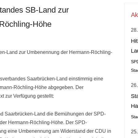
tandes SB-Land zur
Ak
Röchling-Höhe
28.
Hi
La
ken-Land zur Umbenennung der Hermann-Röchling-
al
SP
Sta
sverbandes Saarbrücken-Land einstimmig eine
26.
ermann-Röchling-Höhe abgegeben. Der
St
t zur Verfügung gestellt:
Ha
tand Saarbrücken-Land die Bemühungen der SPD-
Ge
Sta
g der Hermann-Röchling-Höhe. Der SPD-
islang eine Umbenennung am Widerstand der CDU in
25.