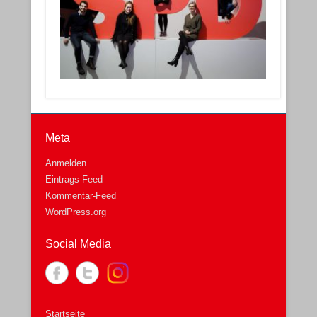
Meta
Anmelden
Eintrags-Feed
Kommentar-Feed
WordPress.org
Social Media
Startseite