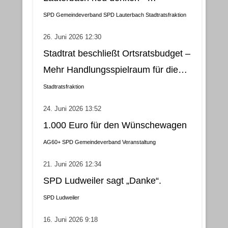
Klimatisierung als wirtschaftliche
SPD Gemeindeverband
SPD Lauterbach
Stadtratsfraktion
und nachhaltige Lösung
26. Juni 2026 12:30
Stadtrat beschließt Ortsratsbudget –
Mehr Handlungsspielraum für die
Gemeindebezirke
Stadtratsfraktion
24. Juni 2026 13:52
1.000 Euro für den Wünschewagen
AG60+
SPD Gemeindeverband
Veranstaltung
21. Juni 2026 12:34
SPD Ludweiler sagt „Danke“.
SPD Ludweiler
16. Juni 2026 9:18