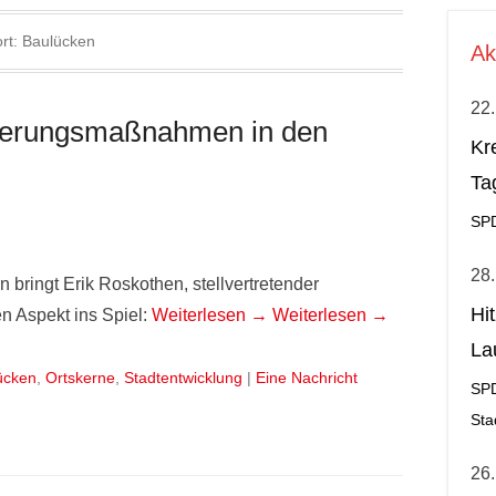
rt:
Baulücken
Ak
22.
nierungsmaßnahmen in den
Kr
Ta
SP
28.
bringt Erik Roskothen, stellvertretender
Hi
n Aspekt ins Spiel:
Weiterlesen →
Weiterlesen →
La
ücken
,
Ortskerne
,
Stadtentwicklung
|
Eine Nachricht
al
SP
Sta
26.