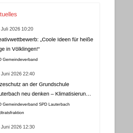
tuelles
 Juli 2026 10:20
eativwettbewerb: „Coole Ideen für heiße
ge in Völklingen!“
D Gemeindeverband
 Juni 2026 22:40
tzeschutz an der Grundschule
uterbach neu denken – Klimatisierung
s wirtschaftliche und nachhaltige Lösung
D Gemeindeverband
SPD Lauterbach
dtratsfraktion
 Juni 2026 12:30