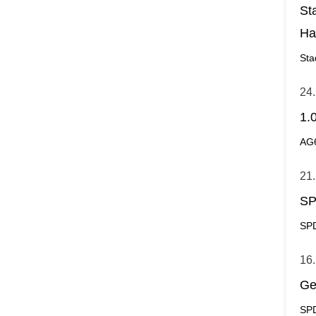
St
Ha
Ge
Sta
24.
1.
AG
21.
SP
SPD
16.
Ge
SPD