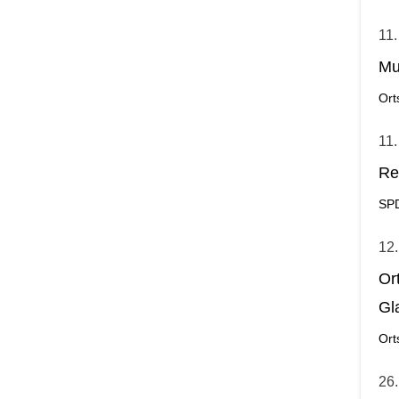
11.
Mu
Ort
11.
Re
SP
12.
Or
Gl
Ort
26.