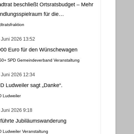
adtrat beschließt Ortsratsbudget – Mehr
ndlungsspielraum für die
meindebezirke
dtratsfraktion
 Juni 2026 13:52
000 Euro für den Wünschewagen
60+
SPD Gemeindeverband
Veranstaltung
 Juni 2026 12:34
D Ludweiler sagt „Danke“.
 Ludweiler
 Juni 2026 9:18
führte Jubiläumswanderung
 Ludweiler
Veranstaltung