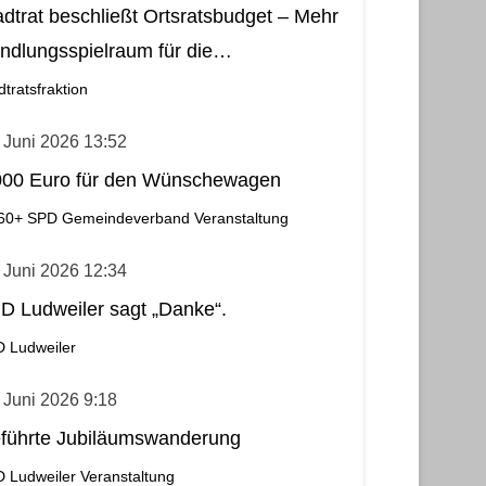
adtrat beschließt Ortsratsbudget – Mehr
ndlungsspielraum für die
meindebezirke
dtratsfraktion
 Juni 2026 13:52
000 Euro für den Wünschewagen
60+
SPD Gemeindeverband
Veranstaltung
 Juni 2026 12:34
D Ludweiler sagt „Danke“.
 Ludweiler
 Juni 2026 9:18
führte Jubiläumswanderung
 Ludweiler
Veranstaltung