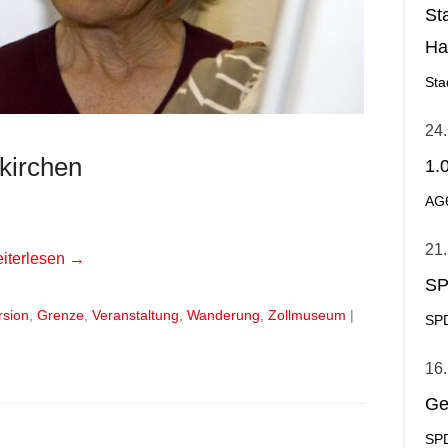
St
Ha
Ge
Sta
24.
kirchen
1.
AG
21.
iterlesen →
SP
rsion
,
Grenze
,
Veranstaltung
,
Wanderung
,
Zollmuseum
|
SPD
16.
Ge
SPD