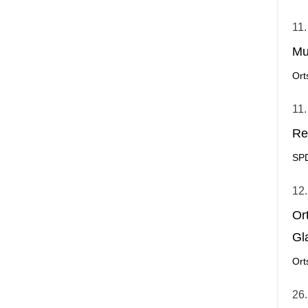
11.
Mu
Ort
11.
Re
SP
12.
Or
Gl
Ort
26.