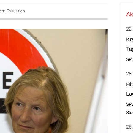
ort:
Exkursion
Ak
22.
Kr
Ta
SP
28.
Hi
La
al
SP
Sta
26.