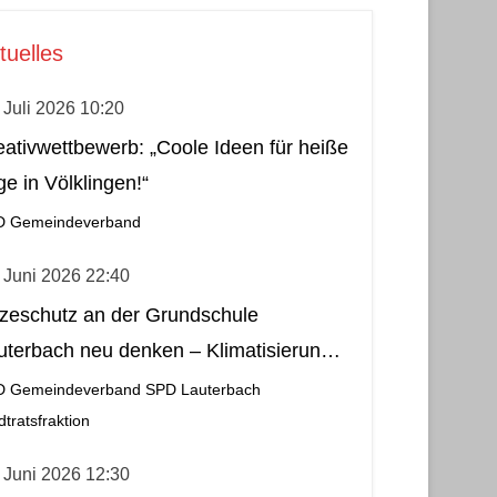
tuelles
 Juli 2026 10:20
eativwettbewerb: „Coole Ideen für heiße
ge in Völklingen!“
D Gemeindeverband
 Juni 2026 22:40
tzeschutz an der Grundschule
uterbach neu denken – Klimatisierung
s wirtschaftliche und nachhaltige Lösung
D Gemeindeverband
SPD Lauterbach
dtratsfraktion
 Juni 2026 12:30