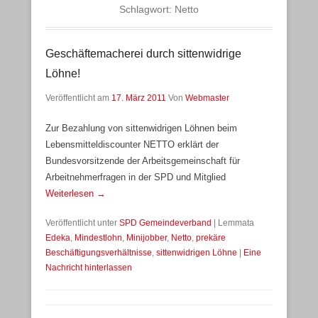
Schlagwort:
Netto
Geschäftemacherei durch sittenwidrige
Löhne!
Veröffentlicht am
17. März 2011
Von
Webmaster
Zur Bezahlung von sittenwidrigen Löhnen beim
Lebensmitteldiscounter NETTO erklärt der
Bundesvorsitzende der Arbeitsgemeinschaft für
Arbeitnehmerfragen in der SPD und Mitglied
Weiterlesen →
Veröffentlicht unter
SPD Gemeindeverband
|
Lemmata
Edeka
,
Mindestlohn
,
Minijobber
,
Netto
,
prekäre
Beschäftigungsverhältnisse
,
sittenwidrigen Löhne
|
Eine
Nachricht hinterlassen