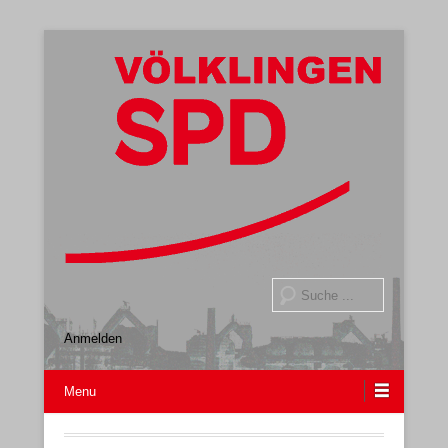
Gemeindeverband
SPD Völklingen
Suche
Anmelden
Menu