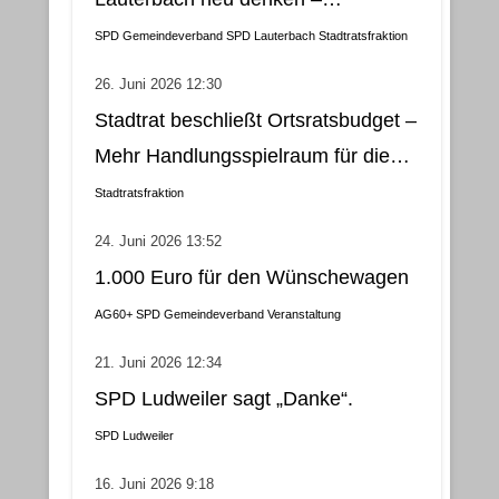
Klimatisierung als wirtschaftliche
SPD Gemeindeverband
SPD Lauterbach
Stadtratsfraktion
und nachhaltige Lösung
26. Juni 2026 12:30
Stadtrat beschließt Ortsratsbudget –
Mehr Handlungsspielraum für die
Gemeindebezirke
Stadtratsfraktion
24. Juni 2026 13:52
1.000 Euro für den Wünschewagen
AG60+
SPD Gemeindeverband
Veranstaltung
21. Juni 2026 12:34
SPD Ludweiler sagt „Danke“.
SPD Ludweiler
16. Juni 2026 9:18