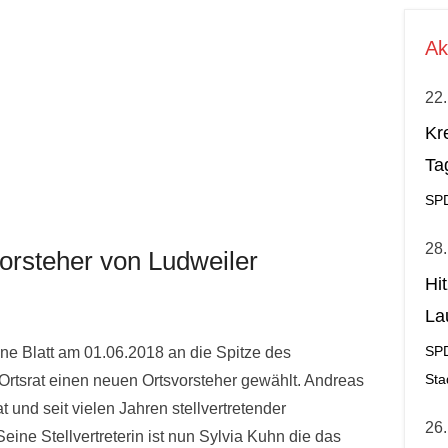
Ak
22.
Kr
Ta
SP
28.
orsteher von Ludweiler
Hi
La
al
ne Blatt am 01.06.2018 an die Spitze des
SP
Ortsrat einen neuen Ortsvorsteher gewählt. Andreas
Sta
t und seit vielen Jahren stellvertretender
26.
Seine Stellvertreterin ist nun Sylvia Kuhn die das