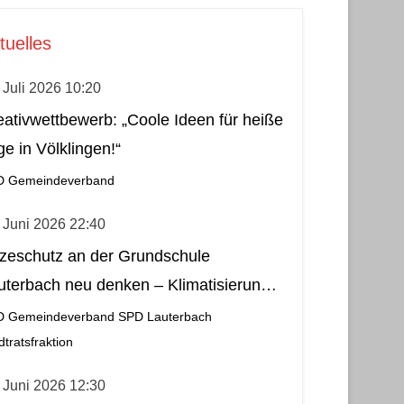
tuelles
 Juli 2026 10:20
eativwettbewerb: „Coole Ideen für heiße
ge in Völklingen!“
D Gemeindeverband
 Juni 2026 22:40
tzeschutz an der Grundschule
uterbach neu denken – Klimatisierung
s wirtschaftliche und nachhaltige Lösung
D Gemeindeverband
SPD Lauterbach
dtratsfraktion
 Juni 2026 12:30