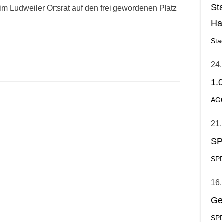
St
im Ludweiler Ortsrat auf den frei gewordenen Platz
Ha
Ge
Sta
24.
1.
AG
21.
SP
SPD
16.
Ge
SPD