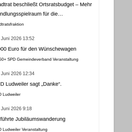
adtrat beschließt Ortsratsbudget – Mehr
ndlungsspielraum für die
meindebezirke
dtratsfraktion
 Juni 2026 13:52
000 Euro für den Wünschewagen
60+
SPD Gemeindeverband
Veranstaltung
 Juni 2026 12:34
D Ludweiler sagt „Danke“.
 Ludweiler
 Juni 2026 9:18
führte Jubiläumswanderung
 Ludweiler
Veranstaltung