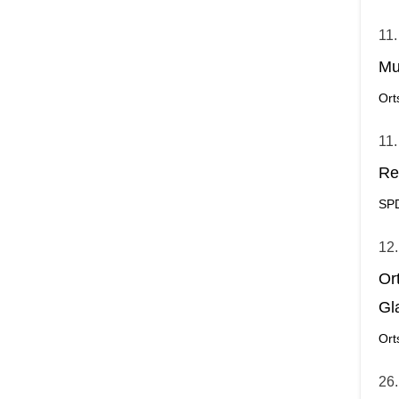
11.
Mu
Ort
11.
Re
SP
12.
Or
Gl
Ort
26.