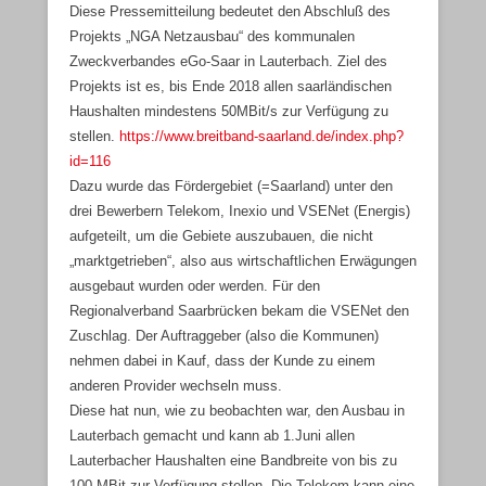
Diese Pressemitteilung bedeutet den Abschluß des
Projekts „NGA Netzausbau“ des kommunalen
Zweckverbandes eGo-Saar in Lauterbach. Ziel des
Projekts ist es, bis Ende 2018 allen saarländischen
Haushalten mindestens 50MBit/s zur Verfügung zu
stellen.
https://www.breitband-saarland.de/index.php?
id=116
Dazu wurde das Fördergebiet (=Saarland) unter den
drei Bewerbern Telekom, Inexio und VSENet (Energis)
aufgeteilt, um die Gebiete auszubauen, die nicht
„marktgetrieben“, also aus wirtschaftlichen Erwägungen
ausgebaut wurden oder werden. Für den
Regionalverband Saarbrücken bekam die VSENet den
Zuschlag. Der Auftraggeber (also die Kommunen)
nehmen dabei in Kauf, dass der Kunde zu einem
anderen Provider wechseln muss.
Diese hat nun, wie zu beobachten war, den Ausbau in
Lauterbach gemacht und kann ab 1.Juni allen
Lauterbacher Haushalten eine Bandbreite von bis zu
100 MBit zur Verfügung stellen. Die Telekom kann eine