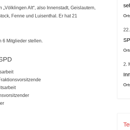
se
 „Völklingen Alt“, also Innenstadt, Geislautern,
ock, Fenne und Luisenthal. Er hat 21
Ort
22
SP
6 Mitglieder stellen.
Ort
r SPD
2. 
sarbeit
In
 Fraktionsvorsitzende
Ort
tsarbeit
nsvorsitzender
her
Te