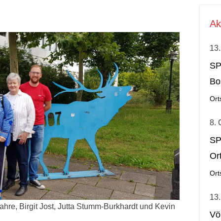
Ak
13.
SP
Bo
Ort
8. 
SP
Or
Ort
13.
Sahre, Birgit Jost, Jutta Stumm-Burkhardt und Kevin
Vö