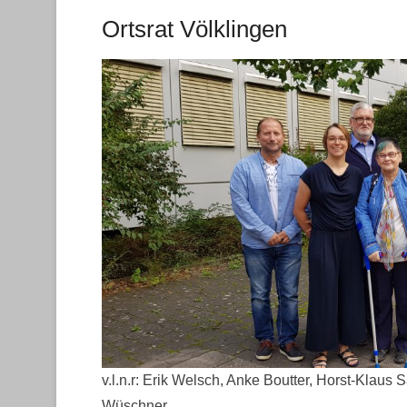
Ortsrat Völklingen
Veröffentlicht am
21. März 2019
Von
Webmaster
v.l.n.r: Erik Welsch, Anke Boutter, Horst-Klaus 
Wüschner