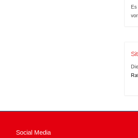
Es 
vo
Si
Die
Rat
Social Media