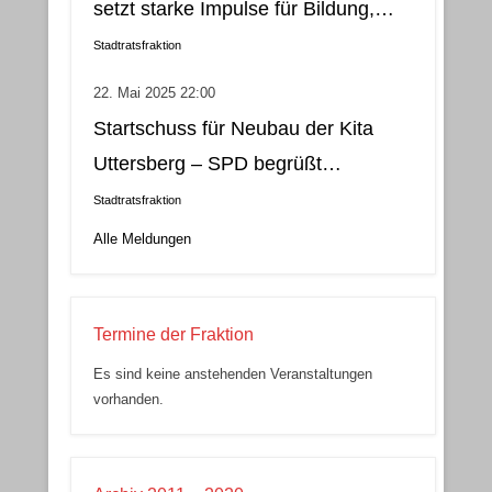
setzt starke Impulse für Bildung,
soziale Gerechtigkeit, Stadtteilleben
Stadtratsfraktion
und Kultur
22. Mai 2025 22:00
Startschuss für Neubau der Kita
Uttersberg – SPD begrüßt
Entscheidung als wichtigen Schritt
Stadtratsfraktion
für Fürstenhausen
Alle Meldungen
Termine der Fraktion
Es sind keine anstehenden Veranstaltungen
vorhanden.