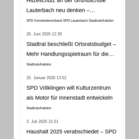
Hitzeschutz an der Grundschule
Lauterbach neu denken –
Klimatisierung als wirtschaftliche
SPD Gemeindeverband
SPD Lauterbach
Stadtratsfraktion
und nachhaltige Lösung
26. Juni 2026 12:30
Stadtrat beschließt Ortsratsbudget –
Mehr Handlungsspielraum für die
Gemeindebezirke
Stadtratsfraktion
25. Januar 2026 13:52
SPD Völklingen will Kulturzentrum
als Motor für Innenstadt entwickeln
Stadtratsfraktion
3. Juli 2025 21:51
Haushalt 2025 verabschiedet – SPD