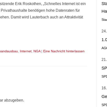
St
rsitzende Erik Roskothen, „Schnelles Internet ist ein
h Privathaushalte benötigen hohe Datenraten für
Ha
ehen. Damit wird Lauterbach auch an Attraktivität
Ge
Sta
24.
1.
AG
tbandausbau
,
Internet
,
NGA
|
Eine Nachricht hinterlassen
21.
SP
SPD
16.
Ge
ar abzugeben.
SPD