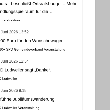
adtrat beschließt Ortsratsbudget – Mehr
ndlungsspielraum für die
meindebezirke
dtratsfraktion
 Juni 2026 13:52
000 Euro für den Wünschewagen
60+
SPD Gemeindeverband
Veranstaltung
 Juni 2026 12:34
D Ludweiler sagt „Danke“.
 Ludweiler
 Juni 2026 9:18
führte Jubiläumswanderung
 Ludweiler
Veranstaltung