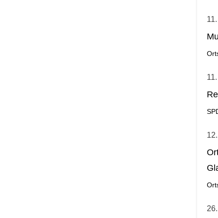
11.
Mu
Ort
11.
Re
SP
12.
Or
Gl
Ort
26.