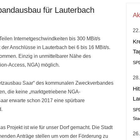
tbandausbau für Lauterbach
Ak
22.
ilen Internetgeschwindkeiten bis 300 MBit/s
Kr
t der Anschlüsse in Lauterbach bei 6 bis 16 MBit/s.
Ta
ommen. Einzig in unmittelbarer Nähe des
SP
tion-Access, NGA) möglich.
28.
Netzausbau Saar“ des kommunalen Zweckverbandes
Hi
en, die keine „marktgetriebene NGA-
La
aar erwarte schon 2017 eine spürbare
al
d.
SP
Sta
s Projekt ist wie für unser Dorf gemacht. Die Stadt
26.
chenden Anträge stellen um vom der Förderung zu