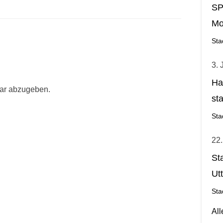
SP
Mo
Sta
3. 
Ha
ar abzugeben.
st
Ge
Sta
22.
St
Ut
Sta
Al