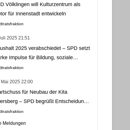
D Völklingen will Kulturzentrum als
tor für Innenstadt entwickeln
dtratsfraktion
Juli 2025 21:51
ushalt 2025 verabschiedet – SPD setzt
arke Impulse für Bildung, soziale
rechtigkeit, Stadtteilleben und Kultur
dtratsfraktion
 Mai 2025 22:00
artschuss für Neubau der Kita
tersberg – SPD begrüßt Entscheidung
als wichtigen Schritt für Fürstenhausen
dtratsfraktion
le Meldungen