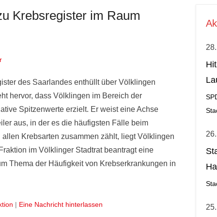
zu Krebsregister im Raum
Ak
28.
r
Hi
La
ister des Saarlandes enthüllt über Völklingen
al
t hervor, dass Völklingen im Bereich der
SP
ve Spitzenwerte erzielt. Er weist eine Achse
Sta
ler aus, in der es die häufigsten Fälle beim
26.
 allen Krebsarten zusammen zählt, liegt Völklingen
raktion im Völklinger Stadtrat beantragt eine
St
m Thema der Häufigkeit von Krebserkrankungen in
Ha
Ge
Sta
ktion
|
Eine Nachricht hinterlassen
25.