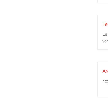
Te
Es 
vo
Ar
htt