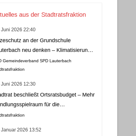
tuelles aus der Stadtratsfraktion
 Juni 2026 22:40
tzeschutz an der Grundschule
uterbach neu denken – Klimatisierung
s wirtschaftliche und nachhaltige Lösung
D Gemeindeverband
SPD Lauterbach
dtratsfraktion
 Juni 2026 12:30
adtrat beschließt Ortsratsbudget – Mehr
ndlungsspielraum für die
meindebezirke
dtratsfraktion
 Januar 2026 13:52