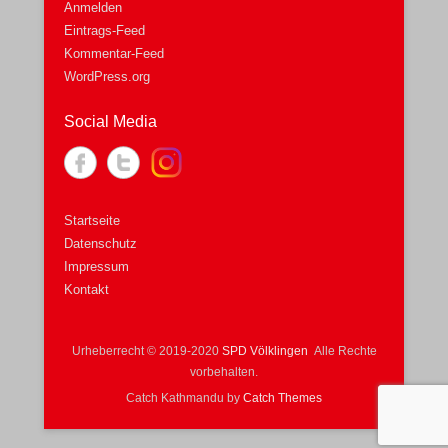
Anmelden
Eintrags-Feed
Kommentar-Feed
WordPress.org
Social Media
Startseite
Datenschutz
Impressum
Kontakt
Urheberrecht © 2019-2020
SPD Völklingen
Alle Rechte
vorbehalten.
Catch Kathmandu by
Catch Themes