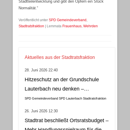
Stadtteilentwicklung und gibt den Opfern ein Stück
Normalität.“
Veröffentlicht unter
SPD Gemeindeverband
,
Stadtratsfraktion
|
Lemmata
Frauenhaus
,
Wehrden
Aktuelles aus der Stadtratsfraktion
28. Juni 2026 22:40
Hitzeschutz an der Grundschule
Lauterbach neu denken –
Klimatisierung als wirtschaftliche
SPD Gemeindeverband
SPD Lauterbach
Stadtratsfraktion
und nachhaltige Lösung
26. Juni 2026 12:30
Stadtrat beschließt Ortsratsbudget –
Mehr Handlungsspielraum für die