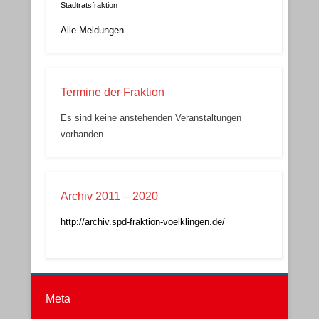
Entscheidung als wichtigen Schritt
Stadtratsfraktion
für Fürstenhausen
Alle Meldungen
Termine der Fraktion
Es sind keine anstehenden Veranstaltungen
vorhanden.
Archiv 2011 – 2020
http://archiv.spd-fraktion-voelklingen.de/
Meta