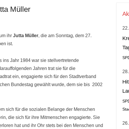
tta Müller
Ak
22.
um ihr
Jutta Müller
, die am Sonntag, dem 27.
Kr
en ist.
Ta
SP
s ins Jahr 1984 war sie stellvertretende
rauffolgenden Jahren trat sie für die
28.
dtrat ein, engagierte sich für den Stadtverband
Hi
schen Bundestag gewählt wurde, dem sie bis 2002
La
al
SP
em sich für die sozialen Belange der Menschen
Sta
n, die sich für ihre Mitmenschen engagierte. Sie
26.
erloren hat und ihr Ohr stets bei den Menschen und