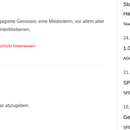
St
Ha
gagierte Genossin, eine Mitstreiterin, vor allem aber
Ge
Sta
interbliebenen.
24.
chricht hinterlassen
1.
AG
21.
SP
SPD
ar abzugeben.
16.
Ge
SPD