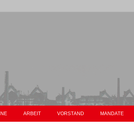
Gemeindeverband
SPD Völklingen
INE
ARBEIT
VORSTAND
MANDATE