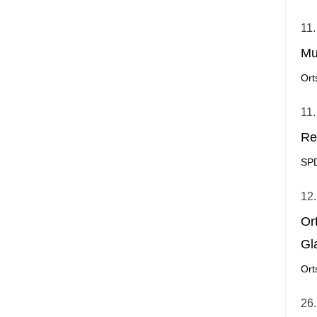
11.
Mu
Ort
11.
Re
SP
12.
Or
Gl
Ort
26.