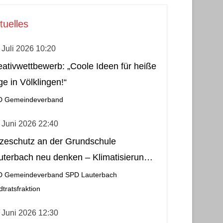
tuelles
 Juli 2026 10:20
eativwettbewerb: „Coole Ideen für heiße
ge in Völklingen!“
D Gemeindeverband
 Juni 2026 22:40
tzeschutz an der Grundschule
uterbach neu denken – Klimatisierung
s wirtschaftliche und nachhaltige Lösung
D Gemeindeverband
SPD Lauterbach
dtratsfraktion
 Juni 2026 12:30