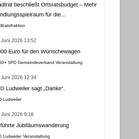
adtrat beschließt Ortsratsbudget – Mehr
ndlungsspielraum für die
meindebezirke
dtratsfraktion
 Juni 2026 13:52
000 Euro für den Wünschewagen
60+
SPD Gemeindeverband
Veranstaltung
 Juni 2026 12:34
D Ludweiler sagt „Danke“.
 Ludweiler
 Juni 2026 9:18
führte Jubiläumswanderung
 Ludweiler
Veranstaltung