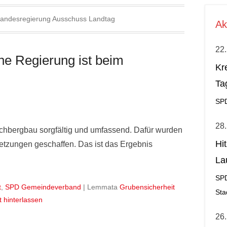
Landesregierung Ausschuss Landtag
Ak
22.
che Regierung ist beim
Kr
Ta
SP
28.
hbergbau sorgfältig und umfassend. Dafür wurden
Hi
etzungen geschaffen. Das ist das Ergebnis
La
al
SP
t
,
SPD Gemeindeverband
|
Lemmata
Grubensicherheit
Sta
t hinterlassen
26.