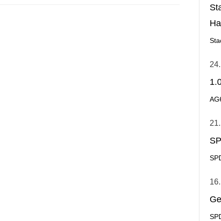
St
Ha
Ge
Sta
24.
1.
AG
21.
SP
SPD
16.
Ge
SPD