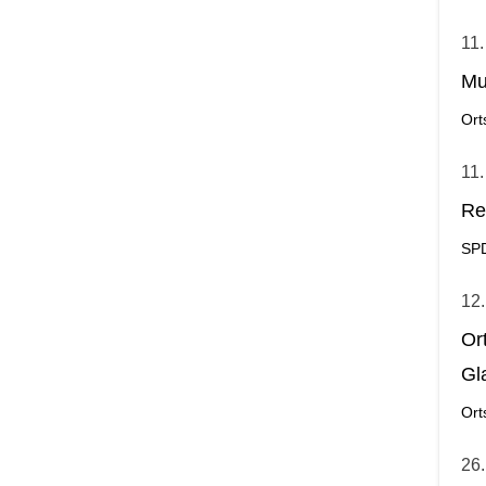
11.
Mu
Ort
11.
Re
SP
12.
Or
Gl
Ort
26.