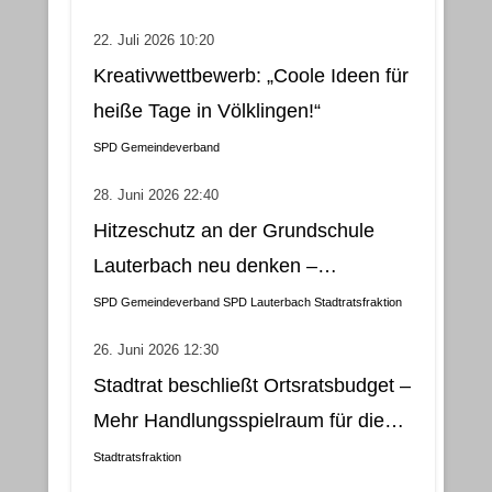
22. Juli 2026 10:20
Kreativwettbewerb: „Coole Ideen für
heiße Tage in Völklingen!“
SPD Gemeindeverband
28. Juni 2026 22:40
Hitzeschutz an der Grundschule
Lauterbach neu denken –
Klimatisierung als wirtschaftliche
SPD Gemeindeverband
SPD Lauterbach
Stadtratsfraktion
und nachhaltige Lösung
26. Juni 2026 12:30
Stadtrat beschließt Ortsratsbudget –
Mehr Handlungsspielraum für die
Gemeindebezirke
Stadtratsfraktion