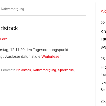
:
Nahversorgung
Ak
22.
idstock
Kr
Ta
illeke
SP
erstag, 12.11.20 den Tagesordnungspunkt
t. Auslöser dafür ist die
Weiterlesen →
28.
Hi
|
Lemmata
Heidstock
,
Nahversorgung
,
Sparkasse
,
La
al
SP
Sta
26.