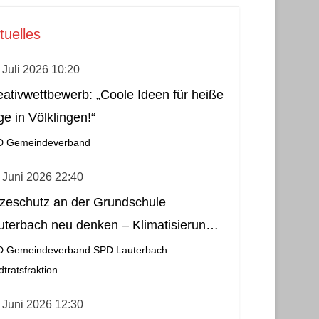
tuelles
 Juli 2026 10:20
eativwettbewerb: „Coole Ideen für heiße
ge in Völklingen!“
D Gemeindeverband
 Juni 2026 22:40
tzeschutz an der Grundschule
uterbach neu denken – Klimatisierung
s wirtschaftliche und nachhaltige Lösung
D Gemeindeverband
SPD Lauterbach
dtratsfraktion
 Juni 2026 12:30