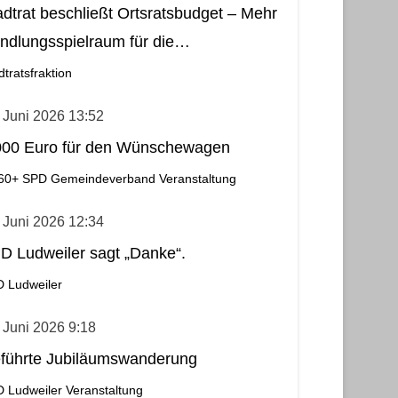
adtrat beschließt Ortsratsbudget – Mehr
ndlungsspielraum für die
meindebezirke
dtratsfraktion
 Juni 2026 13:52
000 Euro für den Wünschewagen
60+
SPD Gemeindeverband
Veranstaltung
 Juni 2026 12:34
D Ludweiler sagt „Danke“.
 Ludweiler
 Juni 2026 9:18
führte Jubiläumswanderung
 Ludweiler
Veranstaltung