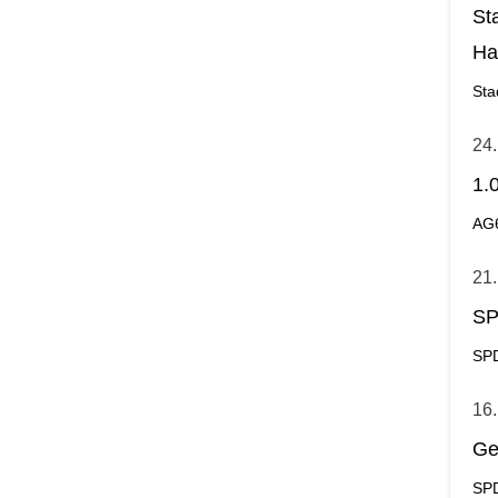
St
Ha
Ge
Sta
24.
1.
AG
21.
SP
SPD
16.
Ge
SPD