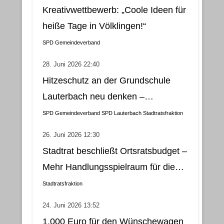
Kreativwettbewerb: „Coole Ideen für
heiße Tage in Völklingen!“
SPD Gemeindeverband
28. Juni 2026 22:40
Hitzeschutz an der Grundschule
Lauterbach neu denken –
Klimatisierung als wirtschaftliche
SPD Gemeindeverband
SPD Lauterbach
Stadtratsfraktion
und nachhaltige Lösung
26. Juni 2026 12:30
Stadtrat beschließt Ortsratsbudget –
Mehr Handlungsspielraum für die
Gemeindebezirke
Stadtratsfraktion
24. Juni 2026 13:52
1.000 Euro für den Wünschewagen