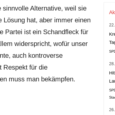
 sinnvolle Alternative, weil sie
Ak
ne Lösung hat, aber immer einen
22.
 Partei ist ein Schandfleck für
Kr
allem widerspricht, wofür unser
Ta
SP
ante, auch kontroverse
28.
 Respekt für die
Hi
pen muss man bekämpfen.
La
al
SP
Sta
26.