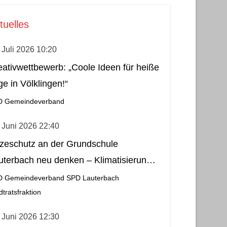
tuelles
 Juli 2026 10:20
eativwettbewerb: „Coole Ideen für heiße
ge in Völklingen!“
D Gemeindeverband
 Juni 2026 22:40
tzeschutz an der Grundschule
uterbach neu denken – Klimatisierung
s wirtschaftliche und nachhaltige Lösung
D Gemeindeverband
SPD Lauterbach
dtratsfraktion
 Juni 2026 12:30