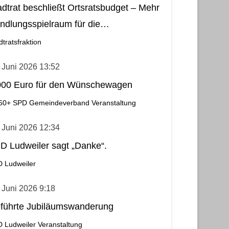
adtrat beschließt Ortsratsbudget – Mehr
ndlungsspielraum für die
meindebezirke
dtratsfraktion
 Juni 2026 13:52
000 Euro für den Wünschewagen
60+
SPD Gemeindeverband
Veranstaltung
 Juni 2026 12:34
D Ludweiler sagt „Danke“.
 Ludweiler
 Juni 2026 9:18
führte Jubiläumswanderung
 Ludweiler
Veranstaltung