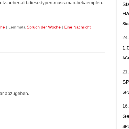
schulz-ueber-afd-diese-typen-muss-man-bekaempfen-
St
Ha
Ge
Sta
che
|
Lemmata
Spruch der Woche
|
Eine Nachricht
24.
1.
AG
21.
SP
SPD
ar abzugeben.
16.
Ge
SPD