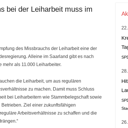
 bei der Leiharbeit muss im
Ak
22.
Kr
Ta
pfung des Missbrauchs der Leiharbeit eine der
esregierung. Alleine im Saarland gibt es nach
SP
e mehr als 11.000 Leiharbeiter.
28.
Hi
uchen die Leiharbeit, um aus regulären
ngsverhältnisse zu machen. Damit muss Schluss
La
rbeit bei Leiharbeitern wie Stammbelegschaft sowie
al
SP
 Betrieben. Ziel einer zukunftsfähigen
Sta
 reguläre Arbeitsverhältnisse zu schaffen und die
drängen.“
26.