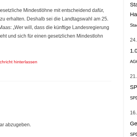
St
gesetzliche Mindestlöhne mit entscheidend dafür,
Ha
 zu erhalten. Deshalb sei die Landtagswahl am 25.
Ge
Sta
aas: „Wer will, dass die künftige Landesregierung
eht und sich für einen gesetzlichen Mindestlohn
24.
1.
chricht hinterlassen
AG
21.
SP
SPD
16.
Ge
ar abzugeben.
SPD