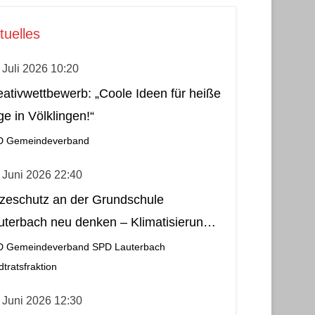
tuelles
 Juli 2026 10:20
eativwettbewerb: „Coole Ideen für heiße
ge in Völklingen!“
D Gemeindeverband
 Juni 2026 22:40
tzeschutz an der Grundschule
uterbach neu denken – Klimatisierung
s wirtschaftliche und nachhaltige Lösung
D Gemeindeverband
SPD Lauterbach
dtratsfraktion
 Juni 2026 12:30