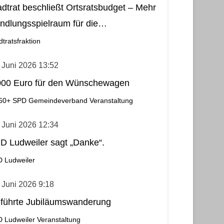
adtrat beschließt Ortsratsbudget – Mehr
ndlungsspielraum für die
meindebezirke
dtratsfraktion
 Juni 2026 13:52
000 Euro für den Wünschewagen
60+
SPD Gemeindeverband
Veranstaltung
 Juni 2026 12:34
D Ludweiler sagt „Danke“.
 Ludweiler
 Juni 2026 9:18
führte Jubiläumswanderung
 Ludweiler
Veranstaltung