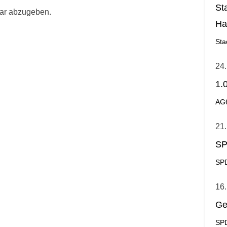
St
ar abzugeben.
Ha
Ge
Sta
24.
1.
AG
21.
SP
SPD
16.
Ge
SPD