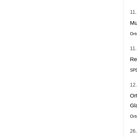
11.
Mu
Ort
11.
Re
SP
12.
Or
Gl
Ort
26.