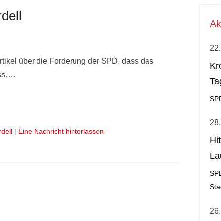
dell
Ak
22.
rtikel über die Forderung der SPD, dass das
Kr
uss….
Ta
SP
28.
dell
|
Eine Nachricht hinterlassen
Hi
La
al
SP
Sta
26.