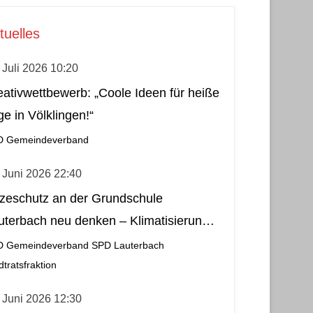
tuelles
 Juli 2026 10:20
eativwettbewerb: „Coole Ideen für heiße
ge in Völklingen!“
D Gemeindeverband
 Juni 2026 22:40
tzeschutz an der Grundschule
uterbach neu denken – Klimatisierung
s wirtschaftliche und nachhaltige Lösung
D Gemeindeverband
SPD Lauterbach
dtratsfraktion
 Juni 2026 12:30