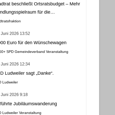
adtrat beschließt Ortsratsbudget – Mehr
ndlungsspielraum für die
meindebezirke
dtratsfraktion
 Juni 2026 13:52
000 Euro für den Wünschewagen
60+
SPD Gemeindeverband
Veranstaltung
 Juni 2026 12:34
D Ludweiler sagt „Danke“.
 Ludweiler
 Juni 2026 9:18
führte Jubiläumswanderung
 Ludweiler
Veranstaltung