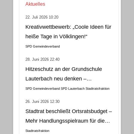
Aktuelles
22. Juli 2026 10:20
Kreativwettbewerb: „Coole Ideen für
heiße Tage in Völklingen!“
SPD Gemeindeverband
28. Juni 2026 22:40
Hitzeschutz an der Grundschule
Lauterbach neu denken –
Klimatisierung als wirtschaftliche
SPD Gemeindeverband
SPD Lauterbach
Stadtratsfraktion
und nachhaltige Lösung
26. Juni 2026 12:30
Stadtrat beschließt Ortsratsbudget –
Mehr Handlungsspielraum für die
Gemeindebezirke
Stadtratsfraktion