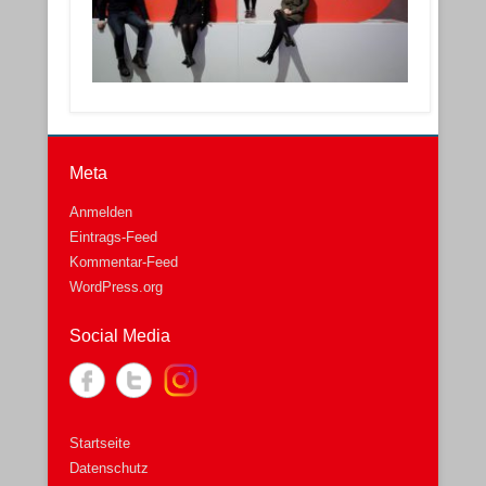
Meta
Anmelden
Eintrags-Feed
Kommentar-Feed
WordPress.org
Social Media
Startseite
Datenschutz