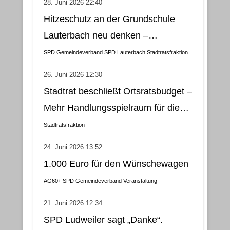
28. Juni 2026 22:40
Hitzeschutz an der Grundschule
Lauterbach neu denken –
Klimatisierung als wirtschaftliche
SPD Gemeindeverband
SPD Lauterbach
Stadtratsfraktion
und nachhaltige Lösung
26. Juni 2026 12:30
Stadtrat beschließt Ortsratsbudget –
Mehr Handlungsspielraum für die
Gemeindebezirke
Stadtratsfraktion
24. Juni 2026 13:52
1.000 Euro für den Wünschewagen
AG60+
SPD Gemeindeverband
Veranstaltung
21. Juni 2026 12:34
SPD Ludweiler sagt „Danke“.