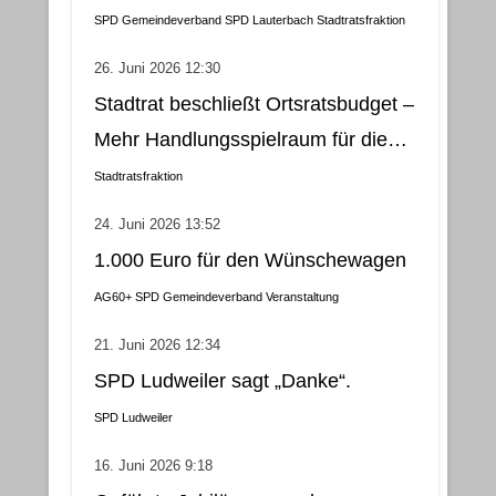
Klimatisierung als wirtschaftliche
SPD Gemeindeverband
SPD Lauterbach
Stadtratsfraktion
und nachhaltige Lösung
26. Juni 2026 12:30
Stadtrat beschließt Ortsratsbudget –
Mehr Handlungsspielraum für die
Gemeindebezirke
Stadtratsfraktion
24. Juni 2026 13:52
1.000 Euro für den Wünschewagen
AG60+
SPD Gemeindeverband
Veranstaltung
21. Juni 2026 12:34
SPD Ludweiler sagt „Danke“.
SPD Ludweiler
16. Juni 2026 9:18