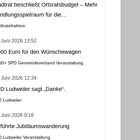
adtrat beschließt Ortsratsbudget – Mehr
ndlungsspielraum für die
meindebezirke
dtratsfraktion
 Juni 2026 13:52
000 Euro für den Wünschewagen
60+
SPD Gemeindeverband
Veranstaltung
 Juni 2026 12:34
D Ludweiler sagt „Danke“.
 Ludweiler
 Juni 2026 9:18
führte Jubiläumswanderung
 Ludweiler
Veranstaltung