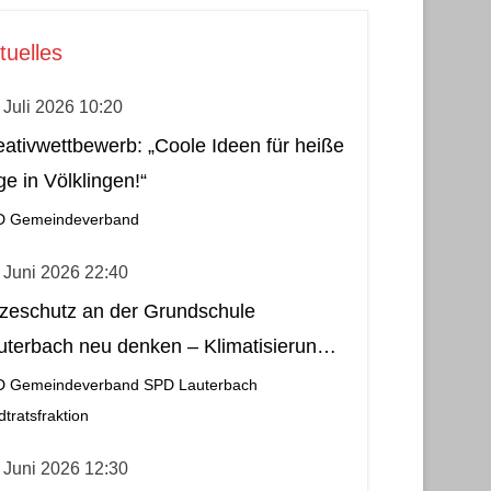
tuelles
 Juli 2026 10:20
eativwettbewerb: „Coole Ideen für heiße
ge in Völklingen!“
D Gemeindeverband
 Juni 2026 22:40
tzeschutz an der Grundschule
uterbach neu denken – Klimatisierung
s wirtschaftliche und nachhaltige Lösung
D Gemeindeverband
SPD Lauterbach
dtratsfraktion
 Juni 2026 12:30