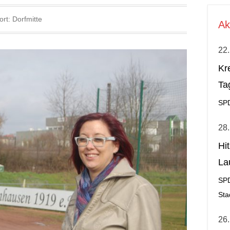
ort:
Dorfmitte
Ak
22.
Kr
Ta
SP
28.
Hi
La
al
SP
Sta
26.