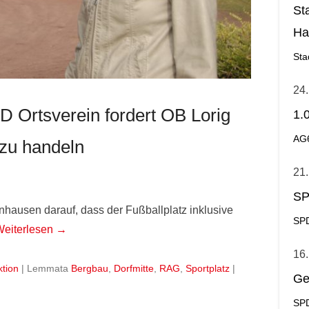
St
Ha
Ge
Sta
24.
D Ortsverein fordert OB Lorig
1.
AG
 zu handeln
21.
SP
enhausen darauf, dass der Fußballplatz inklusive
SPD
Weiterlesen →
16.
ktion
|
Lemmata
Bergbau
,
Dorfmitte
,
RAG
,
Sportplatz
|
Ge
SPD