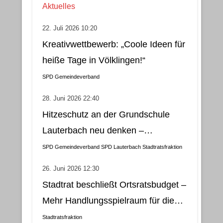
Aktuelles
22. Juli 2026 10:20
Kreativwettbewerb: „Coole Ideen für
heiße Tage in Völklingen!“
SPD Gemeindeverband
28. Juni 2026 22:40
Hitzeschutz an der Grundschule
Lauterbach neu denken –
Klimatisierung als wirtschaftliche
SPD Gemeindeverband
SPD Lauterbach
Stadtratsfraktion
und nachhaltige Lösung
26. Juni 2026 12:30
Stadtrat beschließt Ortsratsbudget –
Mehr Handlungsspielraum für die
Gemeindebezirke
Stadtratsfraktion