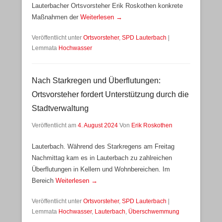
Lauterbacher Ortsvorsteher Erik Roskothen konkrete
Maßnahmen der
Weiterlesen →
Veröffentlicht unter
Ortsvorsteher
,
SPD Lauterbach
|
Lemmata
Hochwasser
Nach Starkregen und Überflutungen:
Ortsvorsteher fordert Unterstützung durch die
Stadtverwaltung
Veröffentlicht am
4. August 2024
Von
Erik Roskothen
Lauterbach. Während des Starkregens am Freitag
Nachmittag kam es in Lauterbach zu zahlreichen
Überflutungen in Kellern und Wohnbereichen. Im
Bereich
Weiterlesen →
Veröffentlicht unter
Ortsvorsteher
,
SPD Lauterbach
|
Lemmata
Hochwasser
,
Lauterbach
,
Überschwemmung