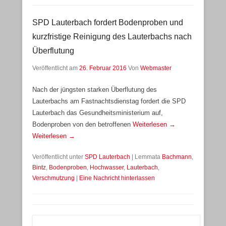
SPD Lauterbach fordert Bodenproben und
kurzfristige Reinigung des Lauterbachs nach
Überflutung
Veröffentlicht am
26. Februar 2016
Von
Webmaster
Nach der jüngsten starken Überflutung des
Lauterbachs am Fastnachtsdienstag fordert die SPD
Lauterbach das Gesundheitsministerium auf,
Bodenproben von den betroffenen
Weiterlesen →
Weiterlesen →
Veröffentlicht unter
SPD Lauterbach
|
Lemmata
Bachmann
,
Bintz
,
Bodenproben
,
Hochwasser
,
Lauterbach
,
Verschmutzung
|
Eine Nachricht hinterlassen