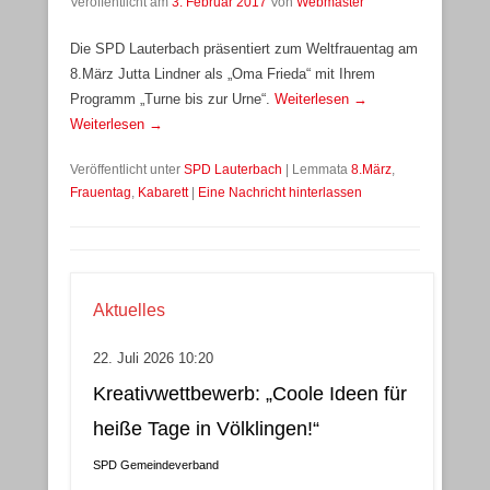
Veröffentlicht am
3. Februar 2017
Von
Webmaster
Die SPD Lauterbach präsentiert zum Weltfrauentag am
8.März Jutta Lindner als „Oma Frieda“ mit Ihrem
Programm „Turne bis zur Urne“.
Weiterlesen →
Weiterlesen →
Veröffentlicht unter
SPD Lauterbach
|
Lemmata
8.März
,
Frauentag
,
Kabarett
|
Eine Nachricht hinterlassen
Aktuelles
22. Juli 2026 10:20
Kreativwettbewerb: „Coole Ideen für
heiße Tage in Völklingen!“
SPD Gemeindeverband