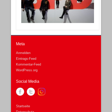
Meta
Anmelden
Eintrags-Feed
Kommentar-Feed
WordPress.org
Social Media
Startseite
Datenschutz