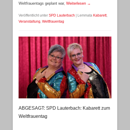
Weltfrauentags geplant war,
Weiterlesen →
Veröffentlicht unter
SPD Lauterbach
|
Lemmata
Kabarett
,
Veranstaltung
,
Weltfrauentag
ABGESAGT: SPD Lauterbach: Kabarett zum
Weltfrauentag