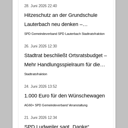
28. Juni 2026 22:40
Hitzeschutz an der Grundschule
Lauterbach neu denken –
Klimatisierung als wirtschaftliche
SPD Gemeindeverband
SPD Lauterbach
Stadtratsfraktion
und nachhaltige Lösung
26. Juni 2026 12:30
Stadtrat beschließt Ortsratsbudget –
Mehr Handlungsspielraum für die
Gemeindebezirke
Stadtratsfraktion
24. Juni 2026 13:52
1.000 Euro für den Wünschewagen
AG60+
SPD Gemeindeverband
Veranstaltung
21. Juni 2026 12:34
SPD Ludweiler sagt „Danke“.