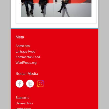
Meta
Anmelden
Eintrags-Feed
Kommentar-Feed
WordPress.org
Social Media
Startseite
Datenschutz
Impressum