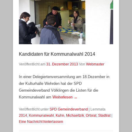
Kandidaten für Kommunalwahl 2014
Veröffentlicht am
31. Dezember 2013
Von
Webmaster
In einer Delegiertenversammlung am 18.Dezember in
der Kulturhalle Wehrden hat der SPD
Gemeindeverband Völklingen die Listen für die
Kommunalwahl am
Weiterlesen →
Veröffentlicht unter
SPD Gemeindeverband
|
Lemmata
2014
,
Kommunalwahl
,
Kuhn
,
Michaeltzik
,
Ortsrat
,
Stadtrat
|
Eine Nachricht hinterlassen