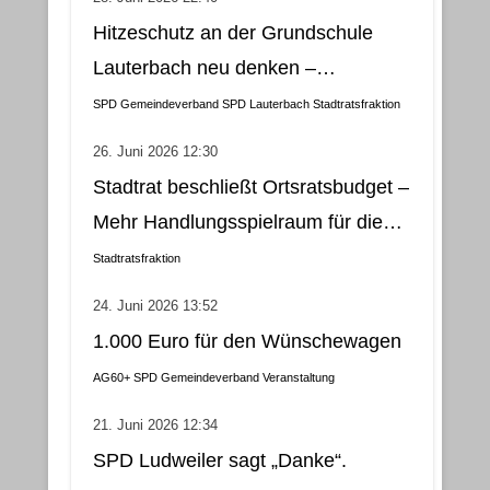
Hitzeschutz an der Grundschule
Lauterbach neu denken –
Klimatisierung als wirtschaftliche
SPD Gemeindeverband
SPD Lauterbach
Stadtratsfraktion
und nachhaltige Lösung
26. Juni 2026 12:30
Stadtrat beschließt Ortsratsbudget –
Mehr Handlungsspielraum für die
Gemeindebezirke
Stadtratsfraktion
24. Juni 2026 13:52
1.000 Euro für den Wünschewagen
AG60+
SPD Gemeindeverband
Veranstaltung
21. Juni 2026 12:34
SPD Ludweiler sagt „Danke“.