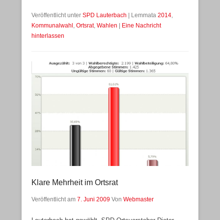
Veröffentlicht unter
SPD Lauterbach
|
Lemmata
2014
,
Kommunalwahl
,
Ortsrat
,
Wahlen
|
Eine Nachricht
hinterlassen
Klare Mehrheit im Ortsrat
Veröffentlicht am
7. Juni 2009
Von
Webmaster