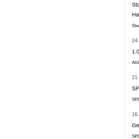
St
Ha
Ge
Sta
24.
1.
AG
21.
SP
SPD
16.
Ge
SPD