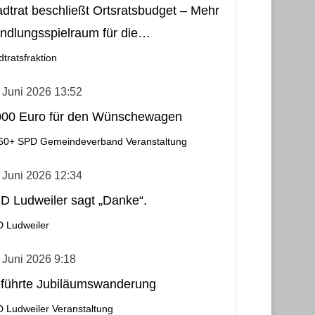
adtrat beschließt Ortsratsbudget – Mehr
ndlungsspielraum für die
meindebezirke
dtratsfraktion
 Juni 2026 13:52
000 Euro für den Wünschewagen
60+
SPD Gemeindeverband
Veranstaltung
 Juni 2026 12:34
D Ludweiler sagt „Danke“.
 Ludweiler
 Juni 2026 9:18
führte Jubiläumswanderung
 Ludweiler
Veranstaltung