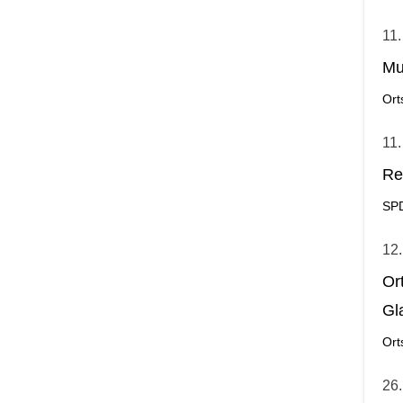
11.
Mu
Ort
11.
Re
SP
12.
Or
Gl
Ort
26.