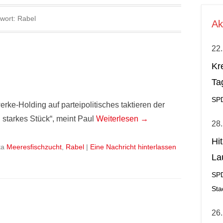
wort:
Rabel
Ak
22.
Kr
Ta
SP
rke-Holding auf parteipolitisches taktieren der
 starkes Stück“, meint Paul
Weiterlesen →
28.
Hi
ta
Meeresfischzucht
,
Rabel
|
Eine Nachricht hinterlassen
La
al
SP
Sta
26.