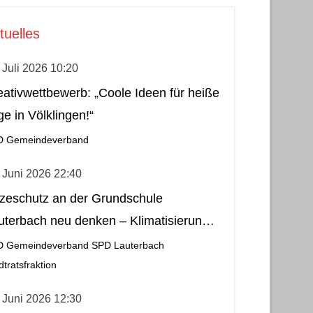
tuelles
 Juli 2026 10:20
eativwettbewerb: „Coole Ideen für heiße
ge in Völklingen!“
D Gemeindeverband
 Juni 2026 22:40
tzeschutz an der Grundschule
uterbach neu denken – Klimatisierung
s wirtschaftliche und nachhaltige Lösung
D Gemeindeverband
SPD Lauterbach
dtratsfraktion
 Juni 2026 12:30