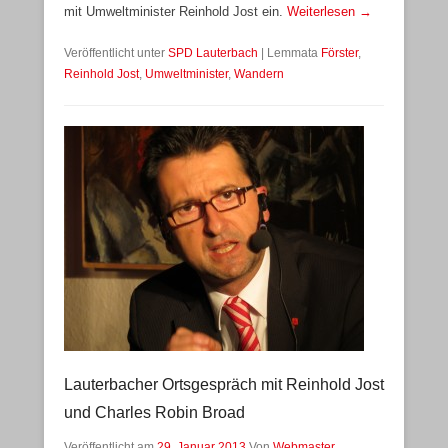
mit Umweltminister Reinhold Jost ein.
Weiterlesen →
Veröffentlicht unter
SPD Lauterbach
|
Lemmata
Förster
,
Reinhold Jost
,
Umweltminister
,
Wandern
Lauterbacher Ortsgespräch mit Reinhold Jost
und Charles Robin Broad
Veröffentlicht am
29. Januar 2013
Von
Webmaster