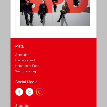
Meta
Anmelden
Eintrags-Feed
Kommentar-Feed
WordPress.org
Social Media
Startseite