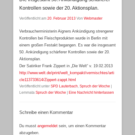
Kontrollen sowie der 20. Aktionsplan.
Veröffentlicht am
20. Februar 2013
Von
Webmaster
Verbraucherministerin Aigners Ankündigung strengerer
Kontrollen bei Fleischprodukten wurde in Berlin mit
einem großen Festakt begangen. Es war die insgesamt
50. Ankündigung schärferer Kontrollen sowie der 20.
Aktionsplan.
Der Satiriker Frank Zippert in „Die Welt“ v. 19.02.2013
http://www.welt.de/print/welt_kompakt/vermischtes/arti
cle113733614/Zippert-zappt.html
Veröffentlicht unter
SPD Lauterbach
,
Spruch der Woche
|
Lemmata
Spruch der Woche
|
Eine Nachricht hinterlassen
Schreibe einen Kommentar
Du musst
angemeldet
sein, um einen Kommentar
abzugeben.