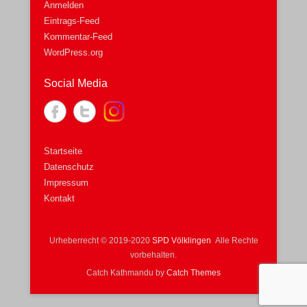
Anmelden
Eintrags-Feed
Kommentar-Feed
WordPress.org
Social Media
Startseite
Datenschutz
Impressum
Kontakt
Urheberrecht © 2019-2020
SPD Völklingen
Alle Rechte
vorbehalten.
Catch Kathmandu by
Catch Themes