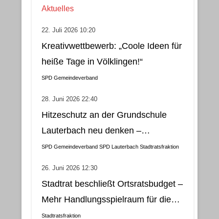
Aktuelles
22. Juli 2026 10:20
Kreativwettbewerb: „Coole Ideen für
heiße Tage in Völklingen!“
SPD Gemeindeverband
28. Juni 2026 22:40
Hitzeschutz an der Grundschule
Lauterbach neu denken –
Klimatisierung als wirtschaftliche
SPD Gemeindeverband
SPD Lauterbach
Stadtratsfraktion
und nachhaltige Lösung
26. Juni 2026 12:30
Stadtrat beschließt Ortsratsbudget –
Mehr Handlungsspielraum für die
Gemeindebezirke
Stadtratsfraktion